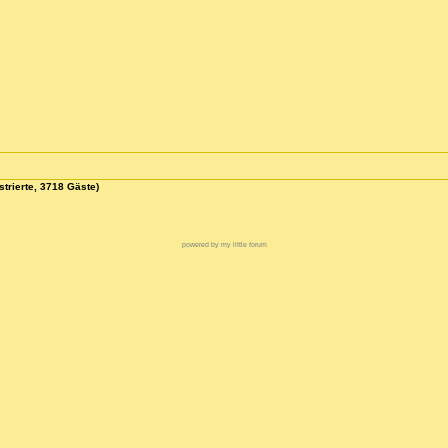
strierte, 3718 Gäste)
powered by my little forum