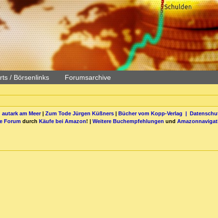
ts / Börsenlinks
Forumsarchive
 autark am Meer
|
Zum Tode Jürgen Küßners
|
Bücher vom Kopp-Verlag |
Datenschut
be Forum
durch
Käufe bei Amazon
! |
Weitere Buchempfehlungen
und
Amazonnavigat