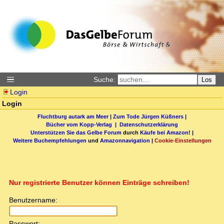
Suche:
Los
Login
Login
Fluchtburg autark am Meer
|
Zum Tode Jürgen Küßners
|
Bücher vom Kopp-Verlag |
Datenschutzerklärung
Unterstützen Sie das Gelbe Forum
durch
Käufe bei Amazon
! |
Weitere Buchempfehlungen
und
Amazonnavigation
|
Cookie-Einstellungen
Nur registrierte Benutzer können Einträge schreiben!
Benutzername:
Passwort: