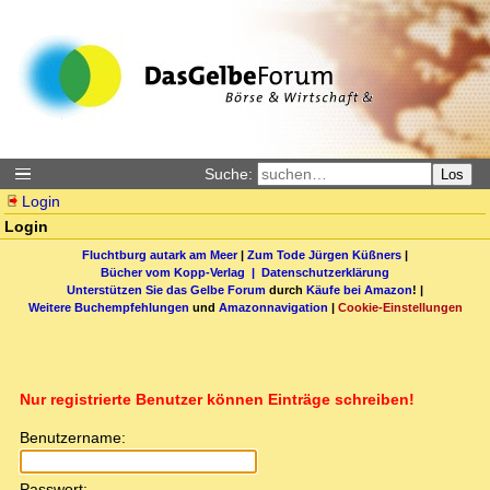
Suche:
Los
Login
Login
Fluchtburg autark am Meer
|
Zum Tode Jürgen Küßners
|
Bücher vom Kopp-Verlag |
Datenschutzerklärung
Unterstützen Sie das Gelbe Forum
durch
Käufe bei Amazon
! |
Weitere Buchempfehlungen
und
Amazonnavigation
|
Cookie-Einstellungen
Nur registrierte Benutzer können Einträge schreiben!
Benutzername:
Passwort: