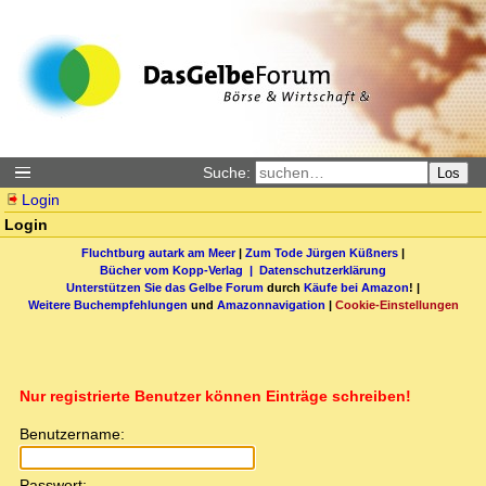
Suche:
Los
Login
Login
Fluchtburg autark am Meer
|
Zum Tode Jürgen Küßners
|
Bücher vom Kopp-Verlag |
Datenschutzerklärung
Unterstützen Sie das Gelbe Forum
durch
Käufe bei Amazon
! |
Weitere Buchempfehlungen
und
Amazonnavigation
|
Cookie-Einstellungen
Nur registrierte Benutzer können Einträge schreiben!
Benutzername:
Passwort: