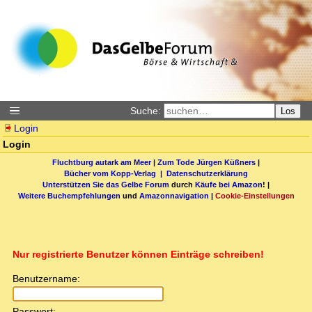
Suche:
Los
Login
Login
Fluchtburg autark am Meer
|
Zum Tode Jürgen Küßners
|
Bücher vom Kopp-Verlag |
Datenschutzerklärung
Unterstützen Sie das Gelbe Forum
durch
Käufe bei Amazon
! |
Weitere Buchempfehlungen
und
Amazonnavigation
|
Cookie-Einstellungen
Nur registrierte Benutzer können Einträge schreiben!
Benutzername:
Passwort: