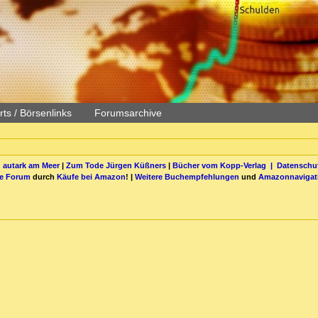
ts / Börsenlinks
Forumsarchive
 autark am Meer
|
Zum Tode Jürgen Küßners
|
Bücher vom Kopp-Verlag |
Datenschut
be Forum
durch
Käufe bei Amazon
! |
Weitere Buchempfehlungen
und
Amazonnavigat