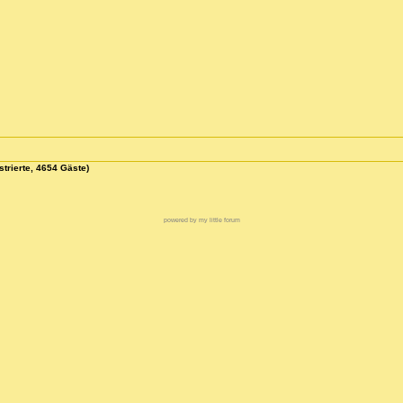
strierte, 4654 Gäste)
powered by my little forum