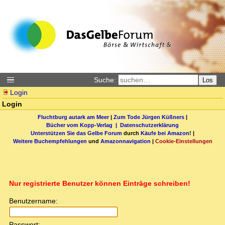
Suche:
Los
Login
Login
Fluchtburg autark am Meer
|
Zum Tode Jürgen Küßners
|
Bücher vom Kopp-Verlag |
Datenschutzerklärung
Unterstützen Sie das Gelbe Forum
durch
Käufe bei Amazon
! |
Weitere Buchempfehlungen
und
Amazonnavigation
|
Cookie-Einstellungen
Nur registrierte Benutzer können Einträge schreiben!
Benutzername:
Passwort: