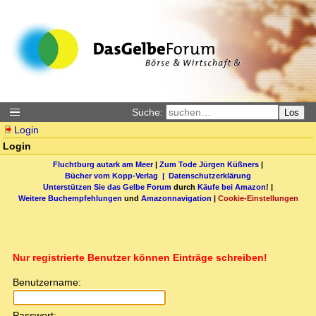
Suche:
Los
Login
Login
Fluchtburg autark am Meer
|
Zum Tode Jürgen Küßners
|
Bücher vom Kopp-Verlag |
Datenschutzerklärung
Unterstützen Sie das Gelbe Forum
durch
Käufe bei Amazon
! |
Weitere Buchempfehlungen
und
Amazonnavigation
|
Cookie-Einstellungen
Nur registrierte Benutzer können Einträge schreiben!
Benutzername:
Passwort: