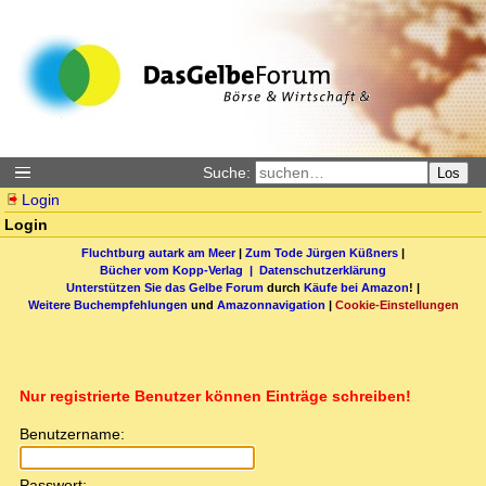
Suche:
Los
Login
Login
Fluchtburg autark am Meer
|
Zum Tode Jürgen Küßners
|
Bücher vom Kopp-Verlag |
Datenschutzerklärung
Unterstützen Sie das Gelbe Forum
durch
Käufe bei Amazon
! |
Weitere Buchempfehlungen
und
Amazonnavigation
|
Cookie-Einstellungen
Nur registrierte Benutzer können Einträge schreiben!
Benutzername:
Passwort: