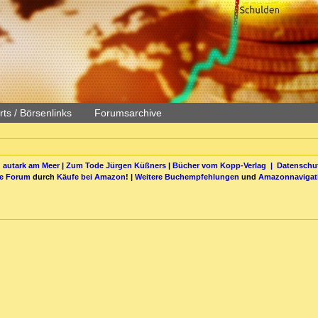
ts / Börsenlinks
Forumsarchive
 autark am Meer
|
Zum Tode Jürgen Küßners
|
Bücher vom Kopp-Verlag |
Datenschut
be Forum
durch
Käufe bei Amazon
! |
Weitere Buchempfehlungen
und
Amazonnavigat