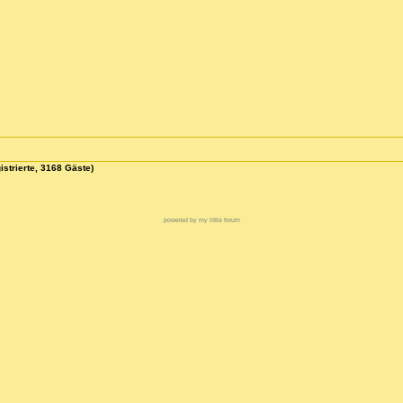
istrierte, 3168 Gäste)
powered by my little forum