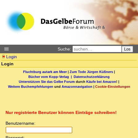
Suche:
Los
Login
Login
Fluchtburg autark am Meer
|
Zum Tode Jürgen Küßners
|
Bücher vom Kopp-Verlag |
Datenschutzerklärung
Unterstützen Sie das Gelbe Forum
durch
Käufe bei Amazon
! |
Weitere Buchempfehlungen
und
Amazonnavigation
|
Cookie-Einstellungen
Nur registrierte Benutzer können Einträge schreiben!
Benutzername:
Passwort: