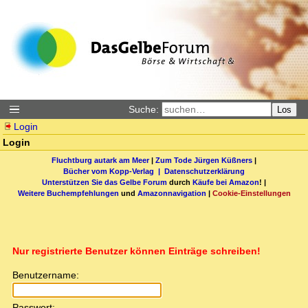
Suche:
Los
Login
Login
Fluchtburg autark am Meer
|
Zum Tode Jürgen Küßners
|
Bücher vom Kopp-Verlag |
Datenschutzerklärung
Unterstützen Sie das Gelbe Forum
durch
Käufe bei Amazon
! |
Weitere Buchempfehlungen
und
Amazonnavigation
|
Cookie-Einstellungen
Nur registrierte Benutzer können Einträge schreiben!
Benutzername:
Passwort: