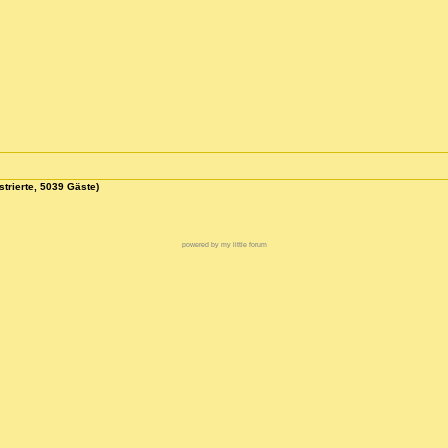
strierte, 5039 Gäste)
powered by my little forum