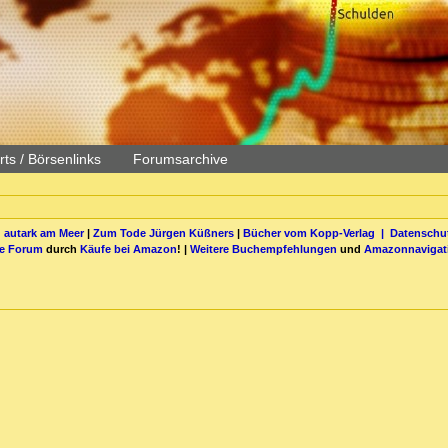
ts / Börsenlinks
Forumsarchive
 autark am Meer
|
Zum Tode Jürgen Küßners
|
Bücher vom Kopp-Verlag |
Datenschut
be Forum
durch
Käufe bei Amazon
! |
Weitere Buchempfehlungen
und
Amazonnavigat