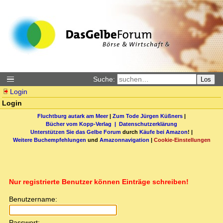
Suche:
Los
Login
Login
Fluchtburg autark am Meer
|
Zum Tode Jürgen Küßners
|
Bücher vom Kopp-Verlag |
Datenschutzerklärung
Unterstützen Sie das Gelbe Forum
durch
Käufe bei Amazon
! |
Weitere Buchempfehlungen
und
Amazonnavigation
|
Cookie-Einstellungen
Nur registrierte Benutzer können Einträge schreiben!
Benutzername:
Passwort: