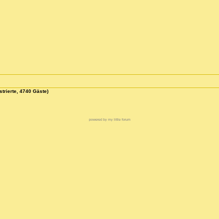
strierte, 4740 Gäste)
powered by my little forum