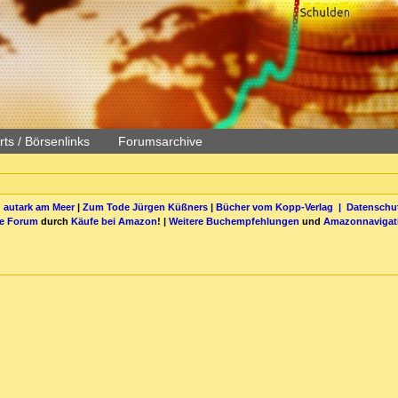
ts / Börsenlinks
Forumsarchive
 autark am Meer
|
Zum Tode Jürgen Küßners
|
Bücher vom Kopp-Verlag |
Datenschut
be Forum
durch
Käufe bei Amazon
! |
Weitere Buchempfehlungen
und
Amazonnavigat