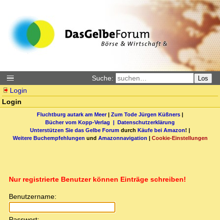
Suche:
Los
Login
Login
Fluchtburg autark am Meer
|
Zum Tode Jürgen Küßners
|
Bücher vom Kopp-Verlag |
Datenschutzerklärung
Unterstützen Sie das Gelbe Forum
durch
Käufe bei Amazon
! |
Weitere Buchempfehlungen
und
Amazonnavigation
|
Cookie-Einstellungen
Nur registrierte Benutzer können Einträge schreiben!
Benutzername:
Passwort: