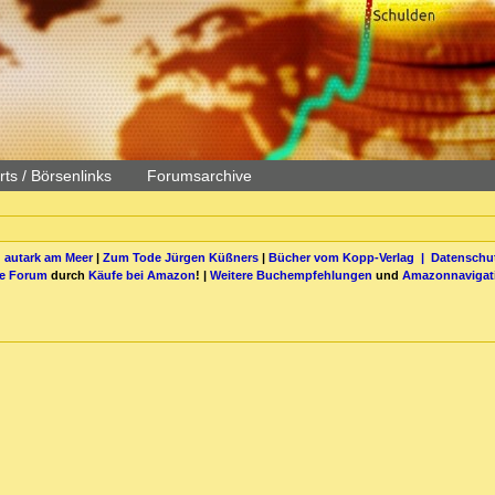
ts / Börsenlinks
Forumsarchive
 autark am Meer
|
Zum Tode Jürgen Küßners
|
Bücher vom Kopp-Verlag |
Datenschut
be Forum
durch
Käufe bei Amazon
! |
Weitere Buchempfehlungen
und
Amazonnavigat