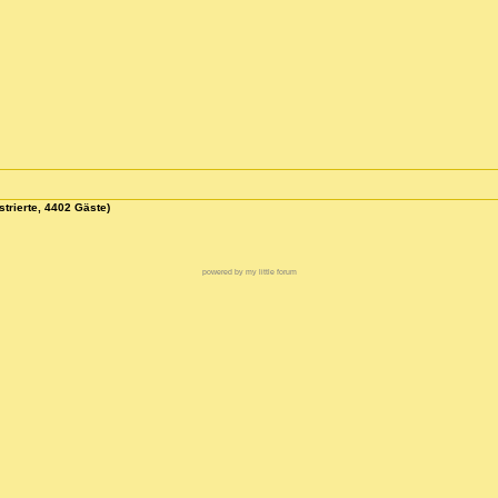
strierte, 4402 Gäste)
powered by my little forum