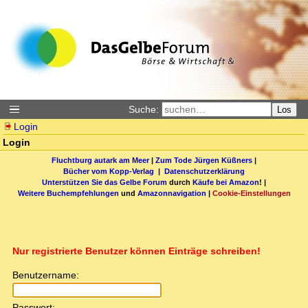
Suche:
Los
Login
Login
Fluchtburg autark am Meer
|
Zum Tode Jürgen Küßners
|
Bücher vom Kopp-Verlag |
Datenschutzerklärung
Unterstützen Sie das Gelbe Forum
durch
Käufe bei Amazon
! |
Weitere Buchempfehlungen
und
Amazonnavigation
|
Cookie-Einstellungen
Nur registrierte Benutzer können Einträge schreiben!
Benutzername:
Passwort: