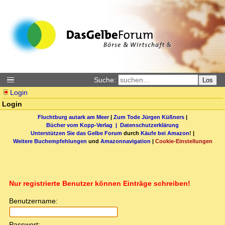
Suche:
Los
Login
Login
Fluchtburg autark am Meer
|
Zum Tode Jürgen Küßners
|
Bücher vom Kopp-Verlag |
Datenschutzerklärung
Unterstützen Sie das Gelbe Forum
durch
Käufe bei Amazon
! |
Weitere Buchempfehlungen
und
Amazonnavigation
|
Cookie-Einstellungen
Nur registrierte Benutzer können Einträge schreiben!
Benutzername:
Passwort: