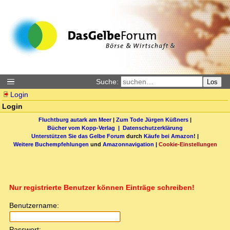
Suche:
Los
Login
Login
Fluchtburg autark am Meer
|
Zum Tode Jürgen Küßners
|
Bücher vom Kopp-Verlag |
Datenschutzerklärung
Unterstützen Sie das Gelbe Forum
durch
Käufe bei Amazon
! |
Weitere Buchempfehlungen
und
Amazonnavigation
|
Cookie-Einstellungen
Nur registrierte Benutzer können Einträge schreiben!
Benutzername:
Passwort: