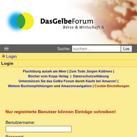
Suche:
Los
Login
Login
Fluchtburg autark am Meer
|
Zum Tode Jürgen Küßners
|
Bücher vom Kopp-Verlag |
Datenschutzerklärung
Unterstützen Sie das Gelbe Forum
durch
Käufe bei Amazon
! |
Weitere Buchempfehlungen
und
Amazonnavigation
|
Cookie-Einstellungen
Nur registrierte Benutzer können Einträge schreiben!
Benutzername:
Passwort: