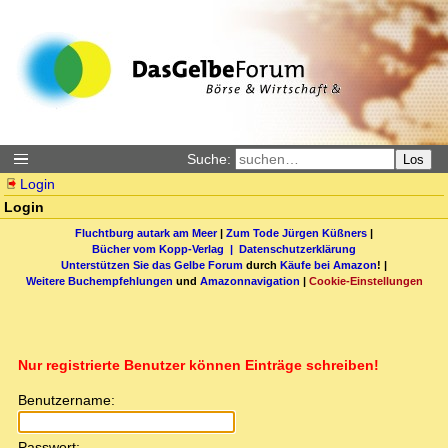
Suche:
Los
Login
Login
Fluchtburg autark am Meer
|
Zum Tode Jürgen Küßners
|
Bücher vom Kopp-Verlag |
Datenschutzerklärung
Unterstützen Sie das Gelbe Forum
durch
Käufe bei Amazon
! |
Weitere Buchempfehlungen
und
Amazonnavigation
|
Cookie-Einstellungen
Nur registrierte Benutzer können Einträge schreiben!
Benutzername:
Passwort: