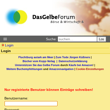
Suche:
Los
Login
Login
Fluchtburg autark am Meer
|
Zum Tode Jürgen Küßners
|
Bücher vom Kopp-Verlag |
Datenschutzerklärung
Unterstützen Sie das Gelbe Forum
durch
Käufe bei Amazon
! |
Weitere Buchempfehlungen
und
Amazonnavigation
|
Cookie-Einstellungen
Nur registrierte Benutzer können Einträge schreiben!
Benutzername:
Passwort: