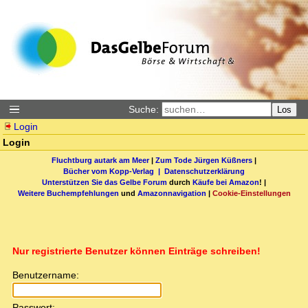
Suche:
Los
Login
Login
Fluchtburg autark am Meer
|
Zum Tode Jürgen Küßners
|
Bücher vom Kopp-Verlag |
Datenschutzerklärung
Unterstützen Sie das Gelbe Forum
durch
Käufe bei Amazon
! |
Weitere Buchempfehlungen
und
Amazonnavigation
|
Cookie-Einstellungen
Nur registrierte Benutzer können Einträge schreiben!
Benutzername:
Passwort: