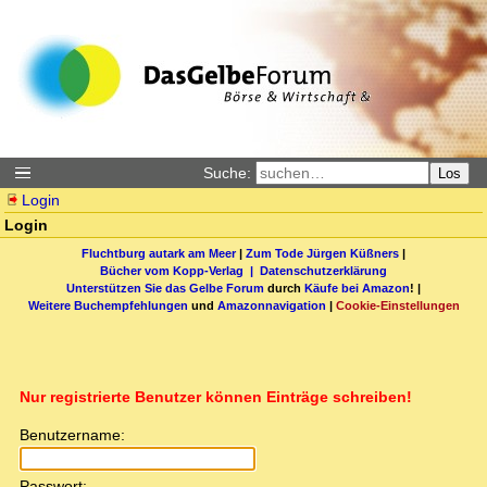
Suche:
Los
Login
Login
Fluchtburg autark am Meer
|
Zum Tode Jürgen Küßners
|
Bücher vom Kopp-Verlag |
Datenschutzerklärung
Unterstützen Sie das Gelbe Forum
durch
Käufe bei Amazon
! |
Weitere Buchempfehlungen
und
Amazonnavigation
|
Cookie-Einstellungen
Nur registrierte Benutzer können Einträge schreiben!
Benutzername:
Passwort: