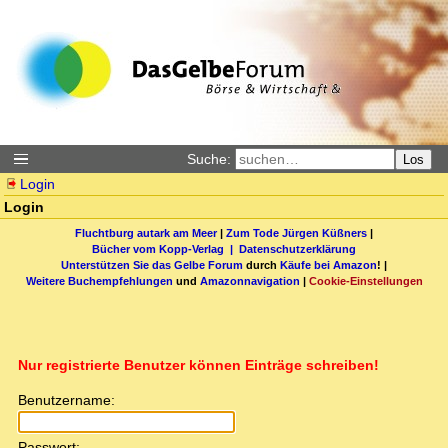
Suche:
Los
Login
Login
Fluchtburg autark am Meer
|
Zum Tode Jürgen Küßners
|
Bücher vom Kopp-Verlag |
Datenschutzerklärung
Unterstützen Sie das Gelbe Forum
durch
Käufe bei Amazon
! |
Weitere Buchempfehlungen
und
Amazonnavigation
|
Cookie-Einstellungen
Nur registrierte Benutzer können Einträge schreiben!
Benutzername:
Passwort: