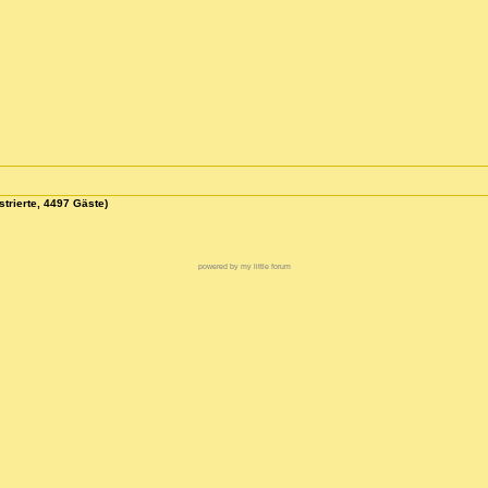
strierte, 4497 Gäste)
powered by my little forum