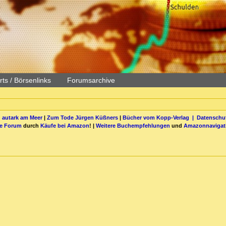
ts / Börsenlinks
Forumsarchive
 autark am Meer
|
Zum Tode Jürgen Küßners
|
Bücher vom Kopp-Verlag |
Datenschut
be Forum
durch
Käufe bei Amazon
! |
Weitere Buchempfehlungen
und
Amazonnavigat