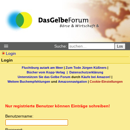
Suche:
Los
Login
Login
Fluchtburg autark am Meer
|
Zum Tode Jürgen Küßners
|
Bücher vom Kopp-Verlag |
Datenschutzerklärung
Unterstützen Sie das Gelbe Forum
durch
Käufe bei Amazon
! |
Weitere Buchempfehlungen
und
Amazonnavigation
|
Cookie-Einstellungen
Nur registrierte Benutzer können Einträge schreiben!
Benutzername:
Passwort: