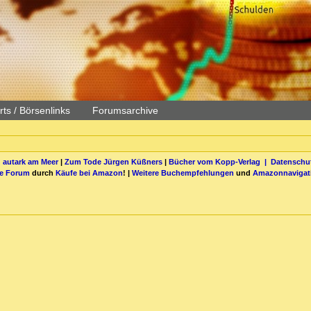
ts / Börsenlinks
Forumsarchive
 autark am Meer
|
Zum Tode Jürgen Küßners
|
Bücher vom Kopp-Verlag |
Datenschut
be Forum
durch
Käufe bei Amazon
! |
Weitere Buchempfehlungen
und
Amazonnavigat