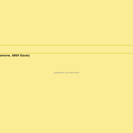
strierte, 4869 Gäste)
powered by my little forum