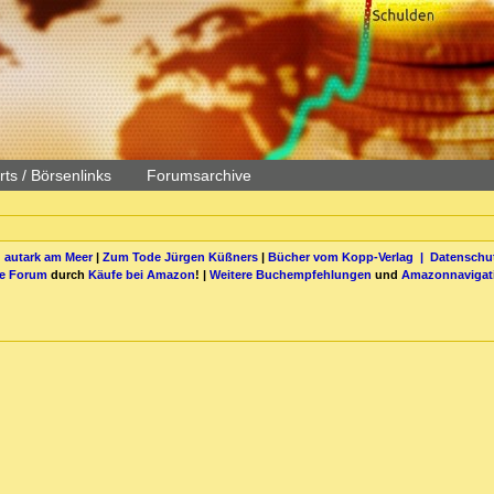
ts / Börsenlinks
Forumsarchive
 autark am Meer
|
Zum Tode Jürgen Küßners
|
Bücher vom Kopp-Verlag |
Datenschut
be Forum
durch
Käufe bei Amazon
! |
Weitere Buchempfehlungen
und
Amazonnavigat