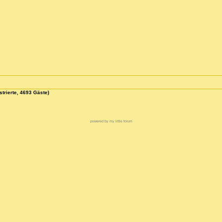
strierte, 4693 Gäste)
powered by my little forum