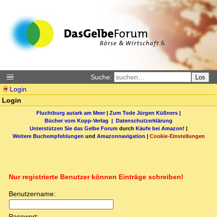
Suche:
Los
Login
Login
Fluchtburg autark am Meer
|
Zum Tode Jürgen Küßners
|
Bücher vom Kopp-Verlag |
Datenschutzerklärung
Unterstützen Sie das Gelbe Forum
durch
Käufe bei Amazon
! |
Weitere Buchempfehlungen
und
Amazonnavigation
|
Cookie-Einstellungen
Nur registrierte Benutzer können Einträge schreiben!
Benutzername:
Passwort: