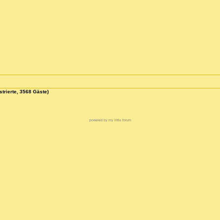
strierte, 3568 Gäste)
powered by my little forum