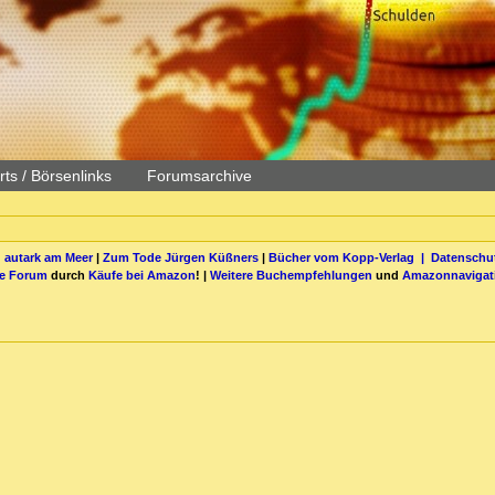
ts / Börsenlinks
Forumsarchive
 autark am Meer
|
Zum Tode Jürgen Küßners
|
Bücher vom Kopp-Verlag |
Datenschut
be Forum
durch
Käufe bei Amazon
! |
Weitere Buchempfehlungen
und
Amazonnavigat