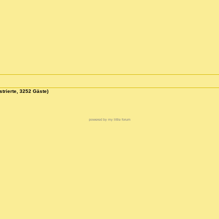
strierte, 3252 Gäste)
powered by my little forum