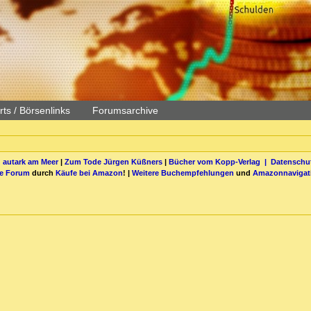
ts / Börsenlinks
Forumsarchive
 autark am Meer
|
Zum Tode Jürgen Küßners
|
Bücher vom Kopp-Verlag |
Datenschut
be Forum
durch
Käufe bei Amazon
! |
Weitere Buchempfehlungen
und
Amazonnavigat