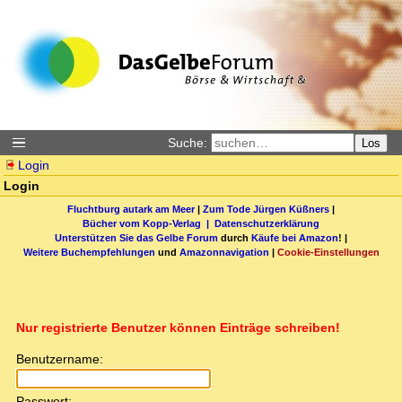
Suche:
Los
Login
Login
Fluchtburg autark am Meer
|
Zum Tode Jürgen Küßners
|
Bücher vom Kopp-Verlag |
Datenschutzerklärung
Unterstützen Sie das Gelbe Forum
durch
Käufe bei Amazon
! |
Weitere Buchempfehlungen
und
Amazonnavigation
|
Cookie-Einstellungen
Nur registrierte Benutzer können Einträge schreiben!
Benutzername:
Passwort: