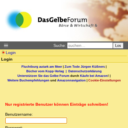
Suche:
Los
Login
Login
Fluchtburg autark am Meer
|
Zum Tode Jürgen Küßners
|
Bücher vom Kopp-Verlag |
Datenschutzerklärung
Unterstützen Sie das Gelbe Forum
durch
Käufe bei Amazon
! |
Weitere Buchempfehlungen
und
Amazonnavigation
|
Cookie-Einstellungen
Nur registrierte Benutzer können Einträge schreiben!
Benutzername:
Passwort: