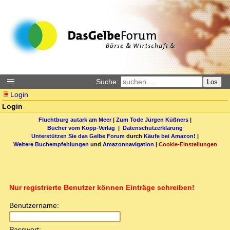
Suche:
Los
Login
Login
Fluchtburg autark am Meer
|
Zum Tode Jürgen Küßners
|
Bücher vom Kopp-Verlag |
Datenschutzerklärung
Unterstützen Sie das Gelbe Forum
durch
Käufe bei Amazon
! |
Weitere Buchempfehlungen
und
Amazonnavigation
|
Cookie-Einstellungen
Nur registrierte Benutzer können Einträge schreiben!
Benutzername:
Passwort: