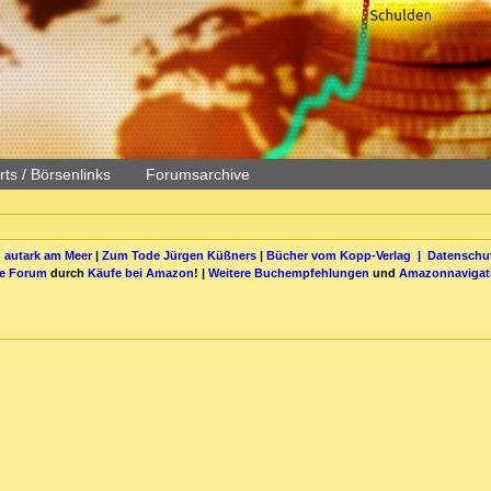
ts / Börsenlinks
Forumsarchive
 autark am Meer
|
Zum Tode Jürgen Küßners
|
Bücher vom Kopp-Verlag |
Datenschut
be Forum
durch
Käufe bei Amazon
! |
Weitere Buchempfehlungen
und
Amazonnavigat