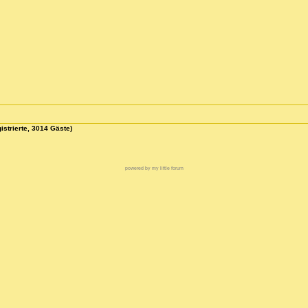
istrierte, 3014 Gäste)
powered by my little forum