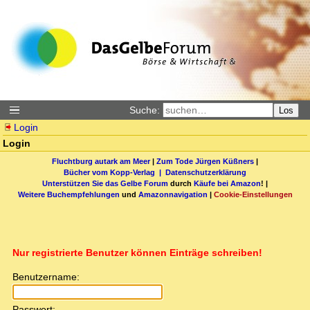
Suche:
Los
Login
Login
Fluchtburg autark am Meer
|
Zum Tode Jürgen Küßners
|
Bücher vom Kopp-Verlag |
Datenschutzerklärung
Unterstützen Sie das Gelbe Forum
durch
Käufe bei Amazon
! |
Weitere Buchempfehlungen
und
Amazonnavigation
|
Cookie-Einstellungen
Nur registrierte Benutzer können Einträge schreiben!
Benutzername:
Passwort: