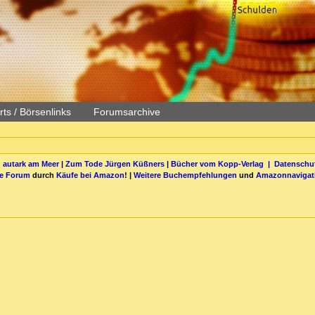
ts / Börsenlinks
Forumsarchive
 autark am Meer
|
Zum Tode Jürgen Küßners
|
Bücher vom Kopp-Verlag |
Datenschut
be Forum
durch
Käufe bei Amazon
! |
Weitere Buchempfehlungen
und
Amazonnavigat