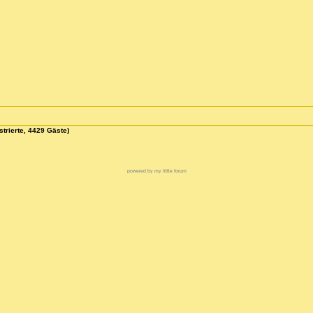
strierte, 4429 Gäste)
powered by my little forum