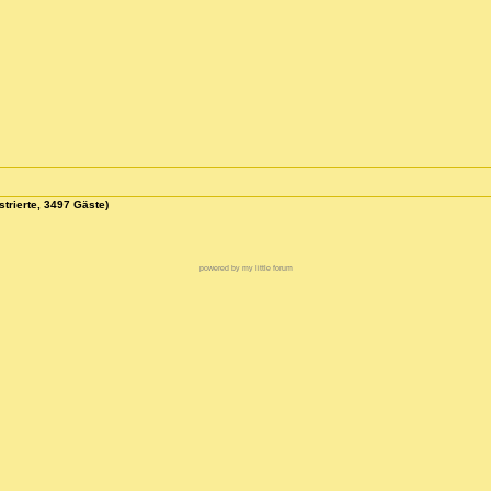
strierte, 3497 Gäste)
powered by my little forum