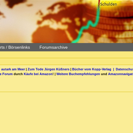
ts / Börsenlinks
Forumsarchive
 autark am Meer
|
Zum Tode Jürgen Küßners
|
Bücher vom Kopp-Verlag |
Datenschut
be Forum
durch
Käufe bei Amazon
! |
Weitere Buchempfehlungen
und
Amazonnavigat