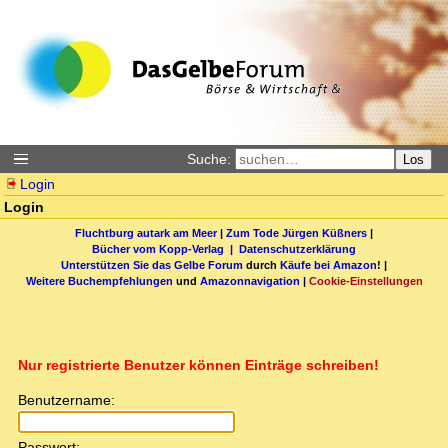
Suche:
Los
Login
Login
Fluchtburg autark am Meer
|
Zum Tode Jürgen Küßners
|
Bücher vom Kopp-Verlag |
Datenschutzerklärung
Unterstützen Sie das Gelbe Forum
durch
Käufe bei Amazon
! |
Weitere Buchempfehlungen
und
Amazonnavigation
|
Cookie-Einstellungen
Nur registrierte Benutzer können Einträge schreiben!
Benutzername:
Passwort: