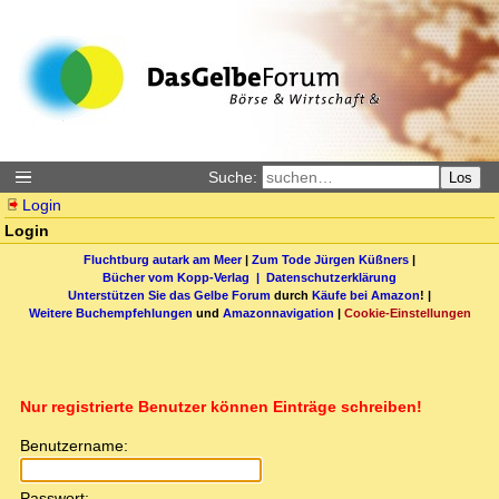
Suche:
Los
Login
Login
Fluchtburg autark am Meer
|
Zum Tode Jürgen Küßners
|
Bücher vom Kopp-Verlag |
Datenschutzerklärung
Unterstützen Sie das Gelbe Forum
durch
Käufe bei Amazon
! |
Weitere Buchempfehlungen
und
Amazonnavigation
|
Cookie-Einstellungen
Nur registrierte Benutzer können Einträge schreiben!
Benutzername:
Passwort: