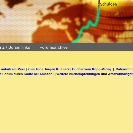
ts / Börsenlinks
Forumsarchive
 autark am Meer
|
Zum Tode Jürgen Küßners
|
Bücher vom Kopp-Verlag |
Datenschut
be Forum
durch
Käufe bei Amazon
! |
Weitere Buchempfehlungen
und
Amazonnavigat