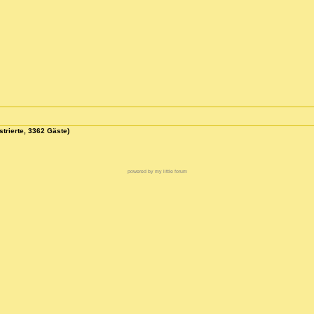
strierte, 3362 Gäste)
powered by my little forum