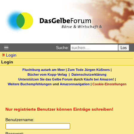
Suche:
Los
Login
Login
Fluchtburg autark am Meer
|
Zum Tode Jürgen Küßners
|
Bücher vom Kopp-Verlag |
Datenschutzerklärung
Unterstützen Sie das Gelbe Forum
durch
Käufe bei Amazon
! |
Weitere Buchempfehlungen
und
Amazonnavigation
|
Cookie-Einstellungen
Nur registrierte Benutzer können Einträge schreiben!
Benutzername:
Passwort: