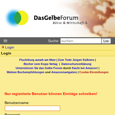
Suche:
Los
Login
Login
Fluchtburg autark am Meer
|
Zum Tode Jürgen Küßners
|
Bücher vom Kopp-Verlag |
Datenschutzerklärung
Unterstützen Sie das Gelbe Forum
durch
Käufe bei Amazon
! |
Weitere Buchempfehlungen
und
Amazonnavigation
|
Cookie-Einstellungen
Nur registrierte Benutzer können Einträge schreiben!
Benutzername:
Passwort: