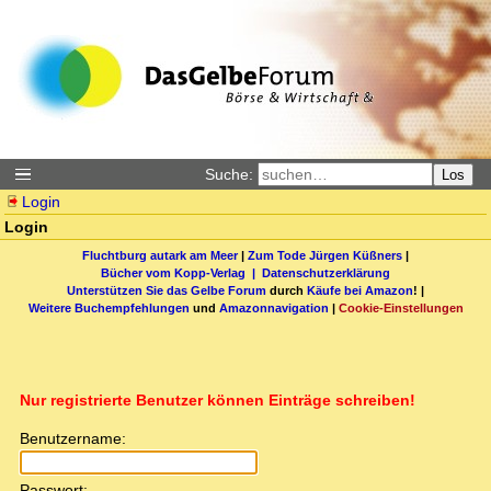
Suche:
Los
Login
Login
Fluchtburg autark am Meer
|
Zum Tode Jürgen Küßners
|
Bücher vom Kopp-Verlag |
Datenschutzerklärung
Unterstützen Sie das Gelbe Forum
durch
Käufe bei Amazon
! |
Weitere Buchempfehlungen
und
Amazonnavigation
|
Cookie-Einstellungen
Nur registrierte Benutzer können Einträge schreiben!
Benutzername:
Passwort: