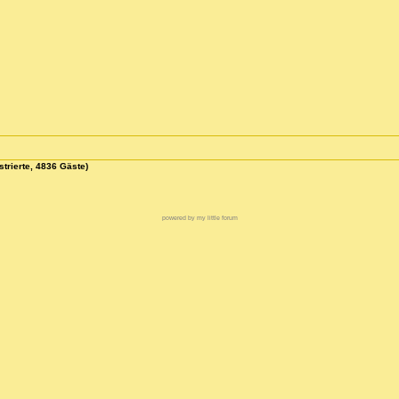
strierte, 4836 Gäste)
powered by my little forum