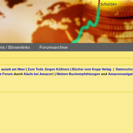
ts / Börsenlinks
Forumsarchive
 autark am Meer
|
Zum Tode Jürgen Küßners
|
Bücher vom Kopp-Verlag |
Datenschut
be Forum
durch
Käufe bei Amazon
! |
Weitere Buchempfehlungen
und
Amazonnavigat