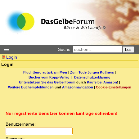
Suche:
Los
Login
Login
Fluchtburg autark am Meer
|
Zum Tode Jürgen Küßners
|
Bücher vom Kopp-Verlag |
Datenschutzerklärung
Unterstützen Sie das Gelbe Forum
durch
Käufe bei Amazon
! |
Weitere Buchempfehlungen
und
Amazonnavigation
|
Cookie-Einstellungen
Nur registrierte Benutzer können Einträge schreiben!
Benutzername:
Passwort: