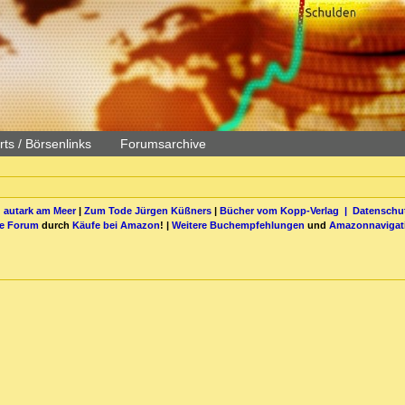
ts / Börsenlinks
Forumsarchive
 autark am Meer
|
Zum Tode Jürgen Küßners
|
Bücher vom Kopp-Verlag |
Datenschut
be Forum
durch
Käufe bei Amazon
! |
Weitere Buchempfehlungen
und
Amazonnavigat