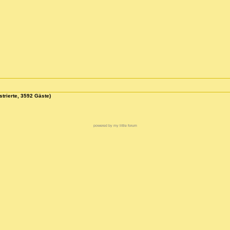
strierte, 3592 Gäste)
powered by my little forum