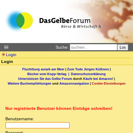
Suche:
Los
Login
Login
Fluchtburg autark am Meer
|
Zum Tode Jürgen Küßners
|
Bücher vom Kopp-Verlag |
Datenschutzerklärung
Unterstützen Sie das Gelbe Forum
durch
Käufe bei Amazon
! |
Weitere Buchempfehlungen
und
Amazonnavigation
|
Cookie-Einstellungen
Nur registrierte Benutzer können Einträge schreiben!
Benutzername:
Passwort: